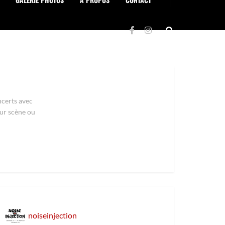
ncerts avec
sur scène ou
noiseinjection