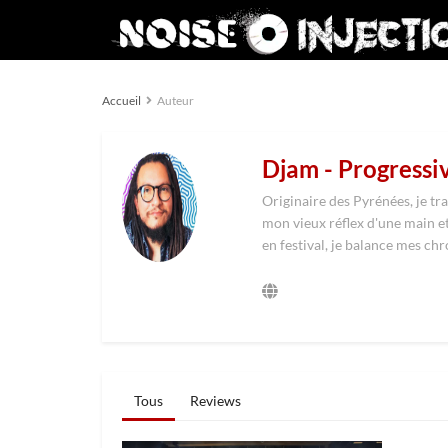
Accueil
Auteur
Djam - Progress
Originaire des Pyrénées, je tr
mon vieux réflex d'une main et
en festival, je balance mes ch
Tous
Reviews