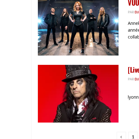
VUU
PAR
DJ
Annek
année
colla
[Liv
PAR
DJ
C'es
lyonn
1