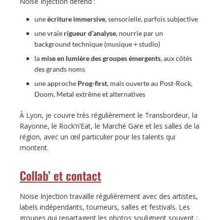
Noise Injection défend :
une
écriture immersive
, sensorielle, parfois subjective
une vraie
rigueur d’analyse
, nourrie par un
background technique (musique + studio)
la
mise en lumière des groupes émergents
, aux côtés
des grands noms
une approche
Prog-first
, mais ouverte au Post-Rock,
Doom, Metal extrême et alternatives
À Lyon, je couvre très régulièrement le Transbordeur, la
Rayonne, le Rock’n’Eat, le Marché Gare et les salles de la
région, avec un œil particulier pour les talents qui
montent.
Collab’ et contact
Noise Injection travaille régulièrement avec des artistes,
labels indépendants, tourneurs, salles et festivals. Les
groupes qui repartagent les photos soulignent souvent :