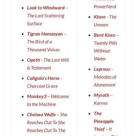
PowerNerd
Look to Windward
–
The Last Scattering
Klone
- The
Surface
Unseen
Tigran Hamasyan
–
Bent Knee
–
The Bird of a
Twenty Pills
Thousand Voices
Without
Water
Opeth
- The Last Will
& Testament
Leprous
–
Melodies of
Caligula's Horse
-
Atonement
Charcoal Grace
Myrath
–
Monkey3
– Welcome
Karma
to the Machine
The
Chelsea Wolfe
– She
Pineapple
Reaches Out To She
Thief
– It
Reaches Out To The