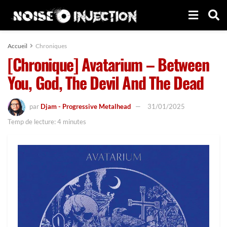
Accueil
Chroniques
[Chronique] Avatarium – Between
You, God, The Devil And The Dead
par
Djam - Progressive Metalhead
31/01/2025
Temp de lecture: 4 minutes