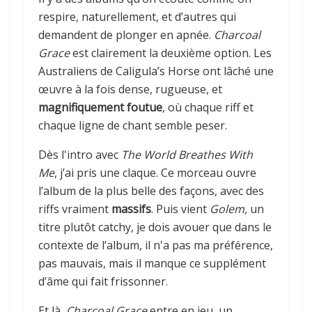
respire, naturellement, et d’autres qui
demandent de plonger en apnée.
Charcoal
Grace
est clairement la deuxième option. Les
Australiens de Caligula’s Horse ont lâché une
œuvre à la fois dense, rugueuse, et
magnifiquement foutue
, où chaque riff et
chaque ligne de chant semble peser.
Dès l'intro avec
The World Breathes With
Me
, j’ai pris une claque. Ce morceau ouvre
l’album de la plus belle des façons, avec des
riffs vraiment
massifs
. Puis vient
Golem,
un
titre plutôt catchy, je dois avouer que dans le
contexte de l’album, il n'a pas ma préférence,
pas mauvais, mais il manque ce supplément
d’âme qui fait frissonner.
Et là,
Charcoal Grace
entre en jeu, un