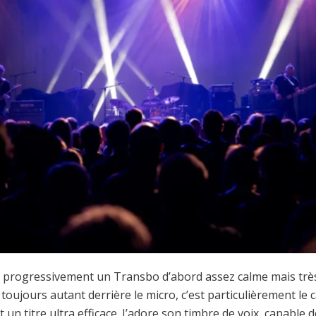
progressivement un Transbo d’abord assez calme mais très
oujours autant derrière le micro, c’est particulièrement le ca
 un titre ultra efficace. J’adore son timbre de voix, capable 