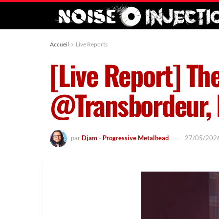
Accueil
Live Reports
[Live Report] Th
@Transbordeur, 
par
Djam - Progressive Metalhead
27/05/202