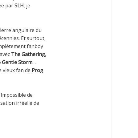
sée par
SLH
, je
pierre angulaire du
ennies. Et surtout,
omplètement fanboy
, avec
The Gathering
,
 Gentle Storm
…
e vieux fan de
Prog
. Impossible de
sation irréelle de