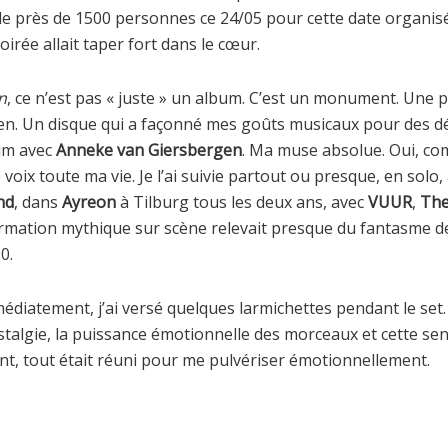
de près de 1500 personnes ce 24/05 pour cette date organi
oirée allait taper fort dans le cœur.
n
, ce n’est pas « juste » un album. C’est un monument. Une 
. Un disque qui a façonné mes goûts musicaux pour des déc
bum avec
Anneke van Giersbergen
. Ma muse absolue. Oui, c
ute voix toute ma vie. Je l’ai suivie partout ou presque, en solo
nd
, dans
Ayreon
à Tilburg tous les deux ans, avec
VUUR
,
The
formation mythique sur scène relevait presque du fantasme d
0.
médiatement, j’ai versé quelques larmichettes pendant le set
ostalgie, la puissance émotionnelle des morceaux et cette sen
nt, tout était réuni pour me pulvériser émotionnellement.