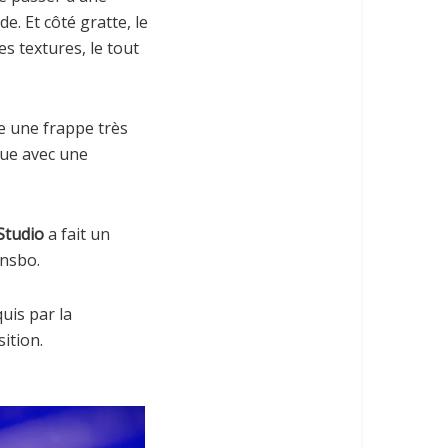
. Et côté gratte, le
es textures, le tout
de une frappe très
que avec une
Studio
a fait un
ansbo.
uis par la
ition.