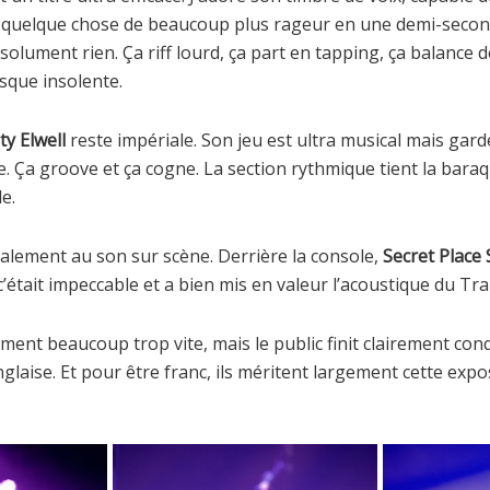
quelque chose de beaucoup plus rageur en une demi-seconde
olument rien. Ça riff lourd, ça part en tapping, ça balance d
esque insolente.
ty Elwell
reste impériale. Son jeu est ultra musical mais gar
e. Ça groove et ça cogne. La section rythmique tient la bara
e.
lement au son sur scène. Derrière la console,
Secret Place 
’était impeccable et a bien mis en valeur l’acoustique du Tr
ent beaucoup trop vite, mais le public finit clairement conq
laise. Et pour être franc, ils méritent largement cette expos