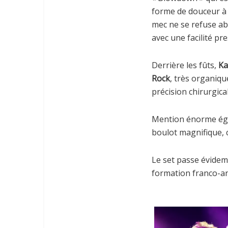
forme de douceur à 
mec ne se refuse abs
avec une facilité pr
Derrière les fûts,
Ka
Rock
, très organiqu
précision chirurgical
Mention énorme éga
boulot magnifique, c
Le set passe évidemm
formation franco-ang