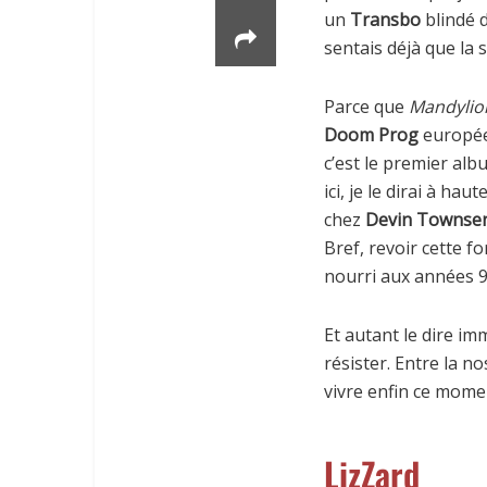
un
Transbo
blindé 
sentais déjà que la s
Parce que
Mandylio
Doom Prog
européen
c’est le premier al
ici, je le dirai à ha
chez
Devin Townse
Bref, revoir cette 
nourri aux années 9
Et autant le dire im
résister. Entre la n
vivre enfin ce mome
LizZard