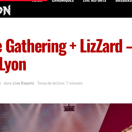
e Gathering + LizZar
Lyon
6
dans
Live Reports
Temp de lecture: 7 minutes