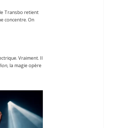
le Transbo retient
 me concentre. On
trique. Vraiment. Il
ion
, la magie opère