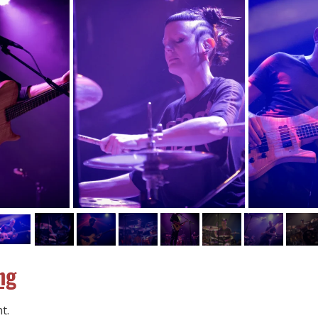
ng
t.