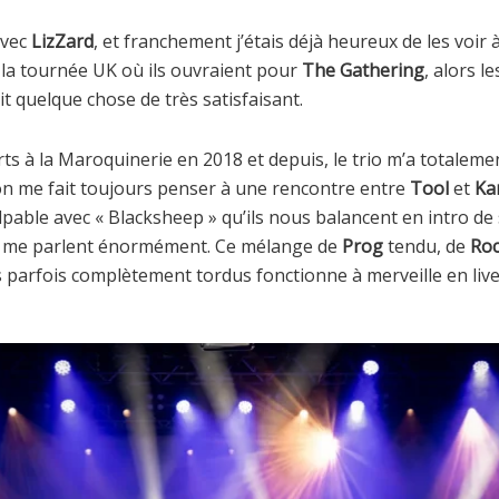
avec
LizZard
, et franchement j’étais déjà heureux de les voir à l
la tournée UK où ils ouvraient pour
The Gathering
, alors l
t quelque chose de très satisfaisant.
erts à la Maroquinerie en 2018 et depuis, le trio m’a totale
on me fait toujours penser à une rencontre entre
Tool
et
Ka
pable avec « Blacksheep » qu’ils nous balancent en intro de s
i me parlent énormément. Ce mélange de
Prog
tendu, de
Roc
 parfois complètement tordus fonctionne à merveille en live