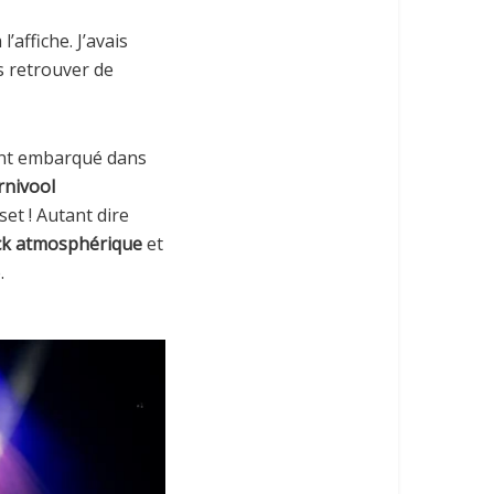
’affiche. J’avais
es retrouver de
ment embarqué dans
rnivool
et ! Autant dire
k atmosphérique
et
.