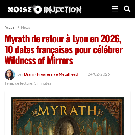
Accueil
News
Myrath de retour à Lyon en 2026,
10 dates françaises pour célébrer
Wildness of Mirrors
par
Djam - Progressive Metalhead
24/02/2026
Temp de lecture: 3 minutes