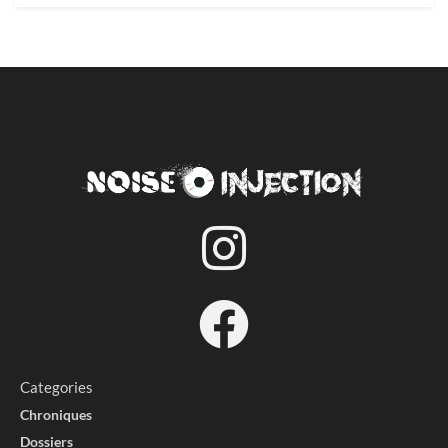
Accueil
News
Beyond Creation signe son grand
retour avec “Reverence” après 8
ans sans bruit
par
Djam - Progressive Metalhead
24/02/2026
Temp de lecture: 2 minutes