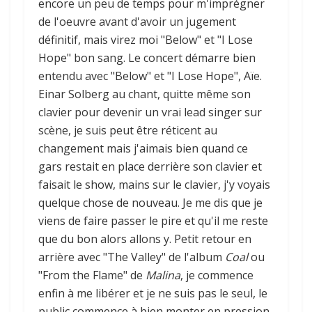
encore un peu de temps pour m'imprégner
de l'oeuvre avant d'avoir un jugement
définitif, mais virez moi "Below" et "I Lose
Hope" bon sang. Le concert démarre bien
entendu avec "Below" et "I Lose Hope", Aïe.
Einar Solberg au chant, quitte même son
clavier pour devenir un vrai lead singer sur
scène, je suis peut être réticent au
changement mais j'aimais bien quand ce
gars restait en place derrière son clavier et
faisait le show, mains sur le clavier, j'y voyais
quelque chose de nouveau. Je me dis que je
viens de faire passer le pire et qu'il me reste
que du bon alors allons y. Petit retour en
arrière avec "The Valley" de l'album
Coal
ou
"From the Flame" de
Malina
, je commence
enfin à me libérer et je ne suis pas le seul, le
public commence à bien monter en pression.