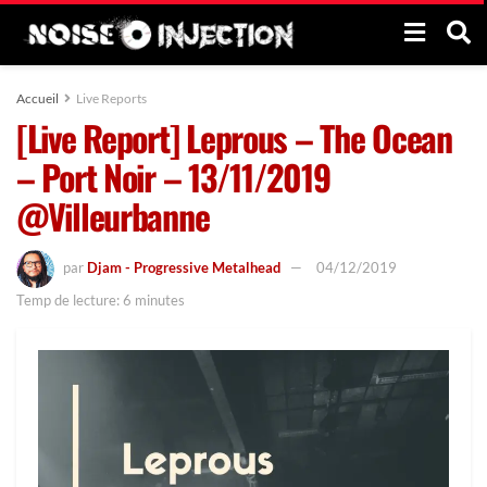
Accueil
Live Reports
[Live Report] Leprous – The Ocean
– Port Noir – 13/11/2019
@Villeurbanne
par
Djam - Progressive Metalhead
04/12/2019
Temp de lecture: 6 minutes