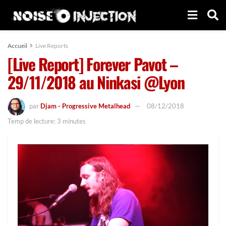
Accueil
Live Reports
[Live Report] Forever Pavot –
29/11/2018 au Ninkasi @Lyon
par
Djam - Progressive Metalhead
08/12/2018
Temp de lecture: 3 minutes