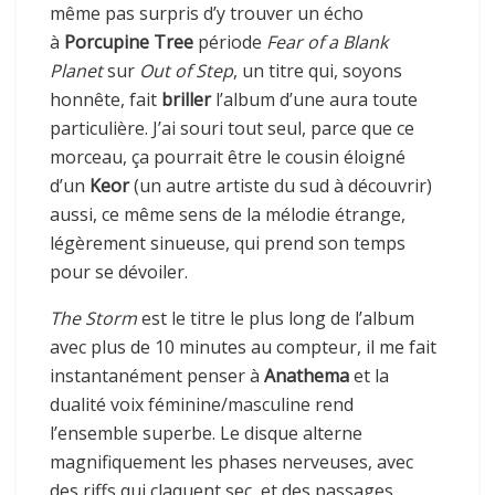
même pas surpris d’y trouver un écho
à
Porcupine Tree
période
Fear of a Blank
Planet
sur
Out of Step
, un titre qui, soyons
honnête, fait
briller
l’album d’une aura toute
particulière. J’ai souri tout seul, parce que ce
morceau, ça pourrait être le cousin éloigné
d’un
Keor
(un autre artiste du sud à découvrir)
aussi, ce même sens de la mélodie étrange,
légèrement sinueuse, qui prend son temps
pour se dévoiler.
The Storm
est le titre le plus long de l’album
avec plus de 10 minutes au compteur, il me fait
instantanément penser à
Anathema
et la
dualité voix féminine/masculine rend
l’ensemble superbe. Le disque alterne
magnifiquement les phases nerveuses, avec
des riffs qui claquent sec, et des passages