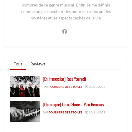
sombres de ce genre musical. Enfin, je me définis
comme un prospecteur des ombres, explorant les
mystères et les aspects cachés de la vie.
Tous
Reviews
[En immersion] Face Yourself
PAR
POUSSIERE DES ETOILES
10/01/2024
[Chronique] Lorna Shore – Pain Remains
PAR
POUSSIERE DES ETOILES
16/11/2023