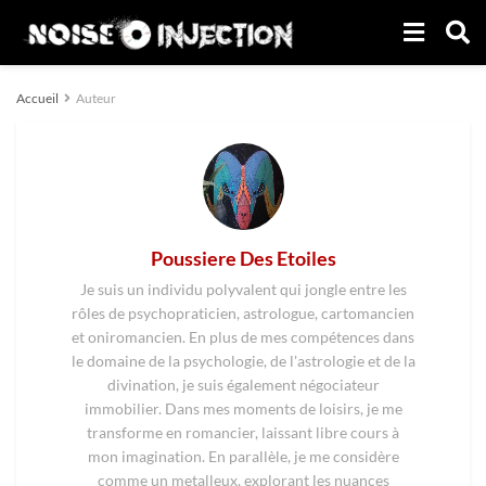
Accueil
Auteur
Poussiere Des Etoiles
Je suis un individu polyvalent qui jongle entre les
rôles de psychopraticien, astrologue, cartomancien
et oniromancien. En plus de mes compétences dans
le domaine de la psychologie, de l'astrologie et de la
divination, je suis également négociateur
immobilier. Dans mes moments de loisirs, je me
transforme en romancier, laissant libre cours à
mon imagination. En parallèle, je me considère
comme un metalleux, explorant les nuances