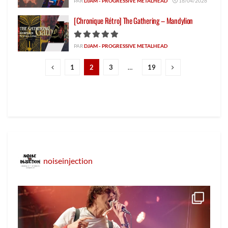
PAR
DJAM - PROGRESSIVE METALHEAD
16/04/2026
[Chronique Rétro] The Gathering – Mandylion
PAR
DJAM - PROGRESSIVE METALHEAD
1
2
3
…
19
noiseinjection