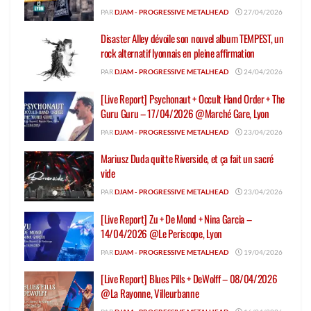
PAR
DJAM - PROGRESSIVE METALHEAD
27/04/2026
Disaster Alley dévoile son nouvel album TEMPEST, un
rock alternatif lyonnais en pleine affirmation
PAR
DJAM - PROGRESSIVE METALHEAD
24/04/2026
[Live Report] Psychonaut + Occult Hand Order + The
Guru Guru – 17/04/2026 @Marché Gare, Lyon
PAR
DJAM - PROGRESSIVE METALHEAD
23/04/2026
Mariusz Duda quitte Riverside, et ça fait un sacré
vide
PAR
DJAM - PROGRESSIVE METALHEAD
23/04/2026
[Live Report] Zu + De Mond + Nina Garcia –
14/04/2026 @Le Periscope, Lyon
PAR
DJAM - PROGRESSIVE METALHEAD
19/04/2026
[Live Report] Blues Pills + DeWolff – 08/04/2026
@La Rayonne, Villeurbanne