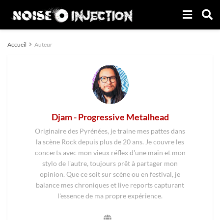
Accueil
Auteur
Djam - Progressive Metalhead
Originaire des Pyrénées, je traine mes pattes dans
la scène Rock depuis plus de 20 ans. Je couvre les
concerts avec mon vieux réflex d'une main et mon
stylo de l'autre, toujours prêt à partager mon
opinion. Que ce soit sur scène ou en festival, je
balance mes chroniques et live reports capturant
l'essence de ma propre expérience.