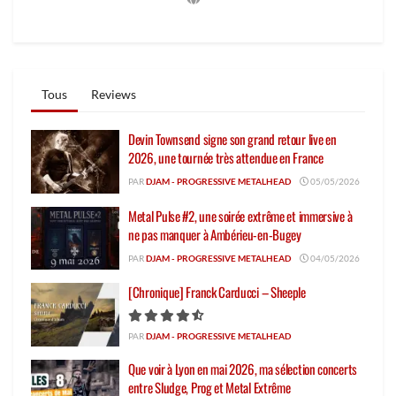
Tous
Reviews
Devin Townsend signe son grand retour live en
2026, une tournée très attendue en France
PAR
DJAM - PROGRESSIVE METALHEAD
05/05/2026
Metal Pulse #2, une soirée extrême et immersive à
ne pas manquer à Ambérieu-en-Bugey
PAR
DJAM - PROGRESSIVE METALHEAD
04/05/2026
[Chronique] Franck Carducci – Sheeple
PAR
DJAM - PROGRESSIVE METALHEAD
Que voir à Lyon en mai 2026, ma sélection concerts
entre Sludge, Prog et Metal Extrême