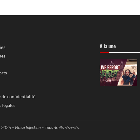
A la une
ies
ues
orts
 de confidentialité
 légales
 2026 –
Noise Injection
– Tous droits réservés.