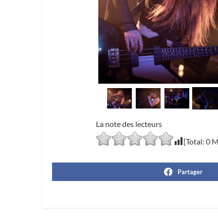
La note des lecteurs
[Total:
0
M
Partager