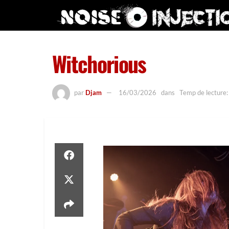
Witchorious
par
Djam
16/03/2026
dans
Temp de lecture: