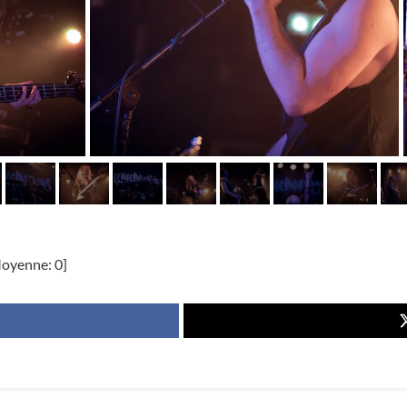
oyenne:
0
]