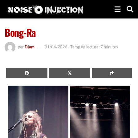
Bong-Ra
par
Djam
01/04/2026
Temp de lecture: 7 minutes