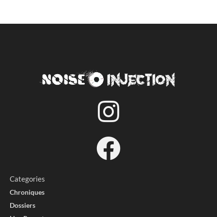
Accueil
News
Marillion annonce une tournée
française pour novembre 2026,
huit dates dont Lyon, Paris et
Toulouse
par
Djam - Progressive Metalhead
10/02/2026
Temp de lecture: 2 minutes