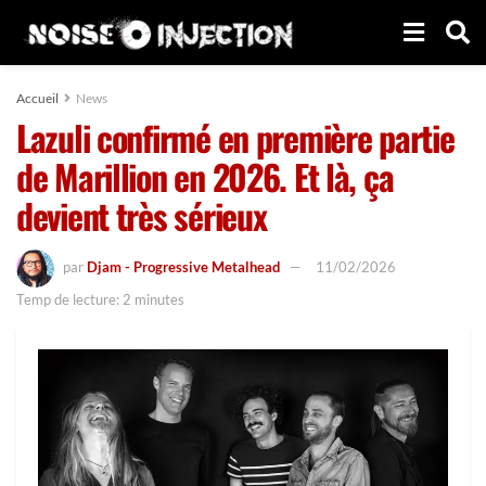
Accueil
News
Lazuli confirmé en première partie
de Marillion en 2026. Et là, ça
devient très sérieux
par
Djam - Progressive Metalhead
11/02/2026
Temp de lecture: 2 minutes