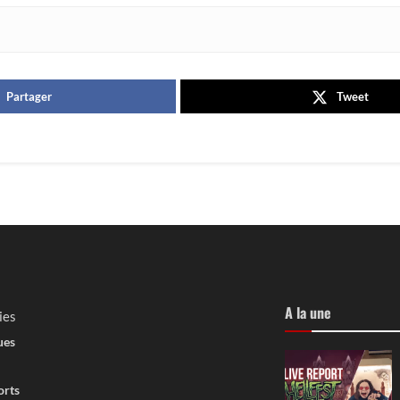
Partager
Tweet
oile sa nouvelle map, 