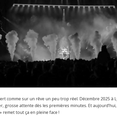
ncert comme sur un rêve un peu trop réel. Décembre 2025 à 
r, grosse attente dès les premières minutes. Et aujourd’hui,
 remet tout ça en pleine face !