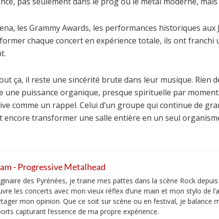
nce, pas seulement dans le prog ou le metal moderne, mais à
rena, les Grammy Awards, les performances historiques aux 
sformer chaque concert en expérience totale, ils ont franchi
t.
out ça, il reste une sincérité brute dans leur musique. Rien 
te une puissance organique, presque spirituelle par moment
ive comme un rappel. Celui d’un groupe qui continue de gran
eut encore transformer une salle entière en un seul organis
am - Progressive Metalhead
iginaire des Pyrénées, je traine mes pattes dans la scène Rock depuis 
uvre les concerts avec mon vieux réflex d’une main et mon stylo de l’a
rtager mon opinion. Que ce soit sur scène ou en festival, je balance m
ports capturant l’essence de ma propre expérience.