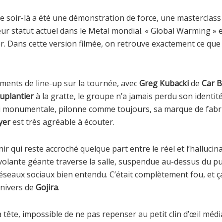
 ce soir-là a été une démonstration de force, une masterclass
eur statut actuel dans le Metal mondial. « Global Warming » en
. Dans cette version filmée, on retrouve exactement ce que j’
ments de line-up sur la tournée, avec
Greg Kubacki
de
Car 
uplantier
à la gratte, le groupe n’a jamais perdu son identité
si monumentale, pilonne comme toujours, sa marque de fab
yer
est très agréable à écouter.
enir qui reste accroché quelque part entre le réel et l’hallucin
 volante géante traverse la salle, suspendue au-dessus du p
s réseaux sociaux bien entendu. C’était complètement fou, et ç
univers de
Gojira
.
 tête, impossible de ne pas repenser au petit clin d’œil médi