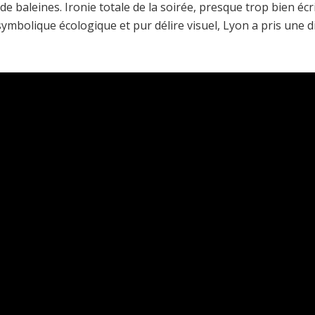
de baleines. Ironie totale de la soirée, presque trop bien écr
symbolique écologique et pur délire visuel, Lyon a pris une