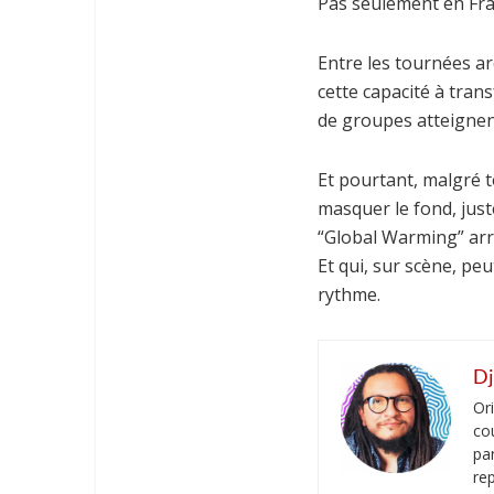
Pas seulement en Fra
Entre les tournées a
cette capacité à tran
de groupes atteignen
Et pourtant, malgré t
masquer le fond, jus
“Global Warming” arr
Et qui, sur scène, p
rythme.
Dj
Or
co
pa
re