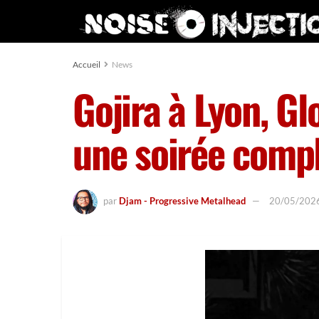
Accueil
News
Gojira à Lyon, G
une soirée comp
par
Djam - Progressive Metalhead
20/05/202