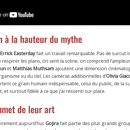
n à la hauteur du mythe
Errick Easterday
fait un travail remarquable. Pas de surcut i
e respirer les plans, on sent la scène, on comprend l’ampleur 
aun
et
Matthias Muthsam
ajoutent une dimension cinémato
organisme vu du ciel. Les caméras additionnelles d’
Olivia Giac
tent ce grain humain indispensable, celui du public, de la su
, et surtout fidèle à ce que j’ai ressenti sur place.
mmet de leur art
clairement aujourd’hui.
Gojira
fait partie des plus grands grou