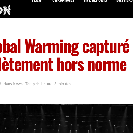
lobal Warming capturé
lètement hors norme
6
dans
News
Temp de lecture: 3 minutes