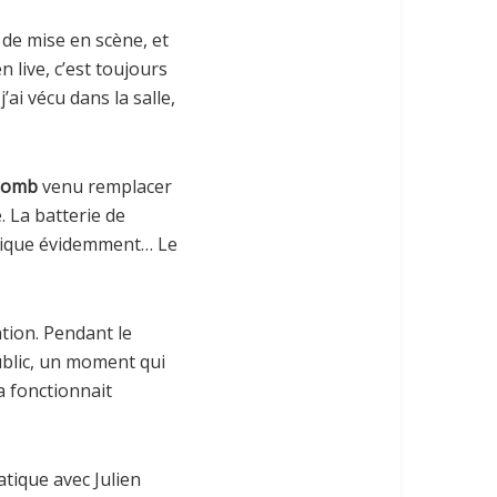
 de mise en scène, et
 live, c’est toujours
ai vécu dans la salle,
Bomb
venu remplacer
. La batterie de
rique évidemment… Le
ation. Pendant le
ublic, un moment qui
a fonctionnait
atique avec Julien