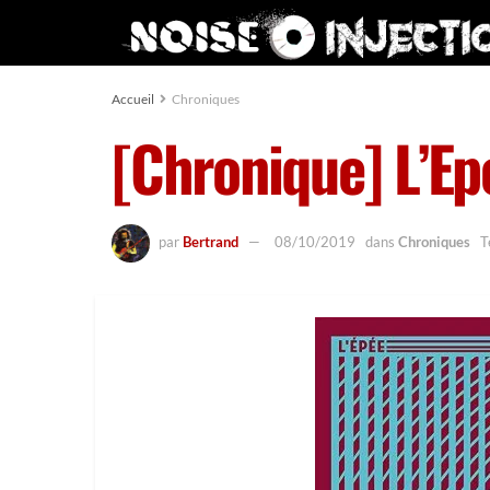
Accueil
Chroniques
[Chronique] L’Ep
par
Bertrand
08/10/2019
dans
Chroniques
T