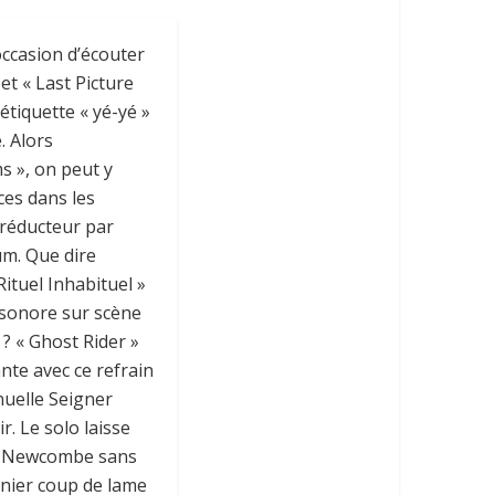
’occasion d’écouter
et « Last Picture
tiquette « yé-yé »
. Alors
 », on peut y
ces dans les
n réducteur par
um. Que dire
Rituel Inhabituel »
sonore sur scène
 ? « Ghost Rider »
nte avec ce refrain
nuelle Seigner
ir. Le solo laisse
on Newcombe sans
rnier coup de lame